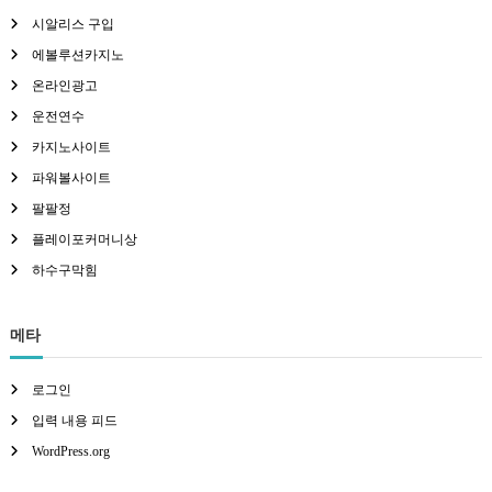
시알리스 구입
에볼루션카지노
온라인광고
운전연수
카지노사이트
파워볼사이트
팔팔정
플레이포커머니상
하수구막힘
메타
로그인
입력 내용 피드
WordPress.org