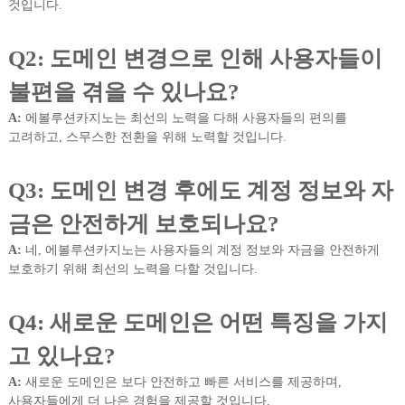
것입니다.
Q2: 도메인 변경으로 인해 사용자들이
불편을 겪을 수 있나요?
A:
에볼루션카지노는 최선의 노력을 다해 사용자들의 편의를
고려하고, 스무스한 전환을 위해 노력할 것입니다.
Q3: 도메인 변경 후에도 계정 정보와 자
금은 안전하게 보호되나요?
A:
네, 에볼루션카지노는 사용자들의 계정 정보와 자금을 안전하게
보호하기 위해 최선의 노력을 다할 것입니다.
Q4: 새로운 도메인은 어떤 특징을 가지
고 있나요?
A:
새로운 도메인은 보다 안전하고 빠른 서비스를 제공하며,
사용자들에게 더 나은 경험을 제공할 것입니다.