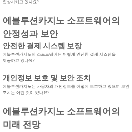
향상시키고 있나요?
에볼루션카지노 소프트웨어의
안정성과 보안
안전한 결제 시스템 보장
에볼루션카지노의 소프트웨어는 어떻게 안전한 결제 시스템을
제공하고 있나요?
개인정보 보호 및 보안 조치
에볼루션카지노는 사용자의 개인정보를 어떻게 보호하고 있으며 보안
조치는 어떤 것이 있나요?
에볼루션카지노 소프트웨어의
미래 전망