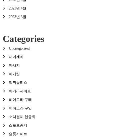
2023년 4월
2023년 3월
Categories
Uncategorized
대여계좌
마사지
마케팅
먹튀폴리스
바카라사이트
비아그라 구매
비아그라 구입
소액결제 현금화
스포츠중계
슬롯사이트