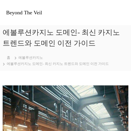
콘텐츠로
바로가기
Beyond The Veil
에볼루션카지노 도메인- 최신 카지노
트렌드와 도메인 이전 가이드
홈
에볼루션카지노
에볼루션카지노 도메인- 최신 카지노 트렌드와 도메인 이전 가이드