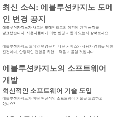
최신 소식: 에볼루션카지노 도메
인 변경 공지
에볼루션카지노가 새로운 도메인으로의 이전에 관한 공지를
발표했습니다. 사용자들에게 어떤 변경 사항이 있는지 살펴보세요!
에볼루션카지노 도메인 변경은 더 나은 서비스와 사용자 경험을 위한
진전이며, 안정적인 전환을 위한 노력을 기울일 것입니다.
에볼루션카지노의 소프트웨어
개발
혁신적인 소프트웨어 기술 도입
에볼루션카지노가 어떤 혁신적인 소프트웨어 기술을 도입하고
있나요?