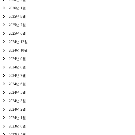
2026년 1월
2025년 9월
2025년 7월
2025년 6월
2024년 12월
2024년 10월
2024년 9월
2024년 8월
2024년 7월
2024년 6월
2024년 5월
2024년 3월
2024년 2월
2024년 1월
2023년 6월
2023년 5월