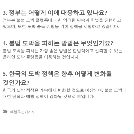
3. 정부는 어떻게 이에 대응하고 있나요?
정부는 불법 도박 플랫폼에 대한 엄격한 단속과 처벌을 진행하고
있으며, 또한 도박 중독 예방을 위한 정책을 시행하고 있습니다.
4. 불법 도박을 피하는 방법은 무엇인가요?
불법 도박을 피하는 가장 좋은 방법은 합법적이고 신뢰할 수 있는
온라인 도박 플랫폼을 이용하는 것입니다.
5. 한국의 도박 정책은 향후 어떻게 변화될
것인가요?
한국의 도박 정책은 계속해서 변화할 것으로 예상되며, 불법 도박에
대한 단속과 예방 정책이 강화될 것으로 보입니다.
에볼루션카지노