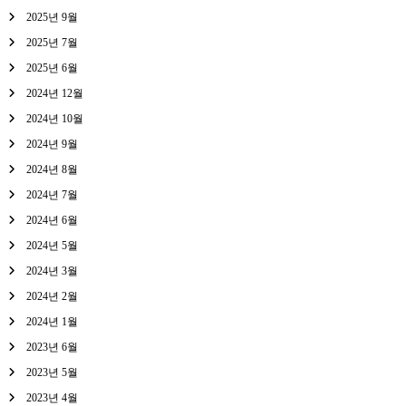
2025년 9월
2025년 7월
2025년 6월
2024년 12월
2024년 10월
2024년 9월
2024년 8월
2024년 7월
2024년 6월
2024년 5월
2024년 3월
2024년 2월
2024년 1월
2023년 6월
2023년 5월
2023년 4월