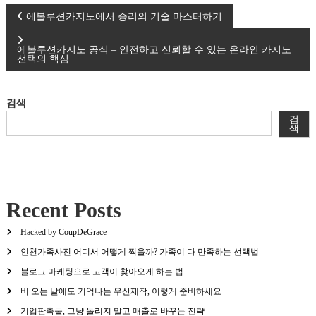
글
에볼루션카지노에서 승리의 기술 마스터하기
탐색
에볼루션카지노 공식 – 안전하고 신뢰할 수 있는 온라인 카지노
선택의 핵심
검색
검
색
Recent Posts
Hacked by CoupDeGrace
인천가족사진 어디서 어떻게 찍을까? 가족이 다 만족하는 선택법
블로그 마케팅으로 고객이 찾아오게 하는 법
비 오는 날에도 기억나는 우산제작, 이렇게 준비하세요
기업판촉물, 그냥 돌리지 말고 매출로 바꾸는 전략