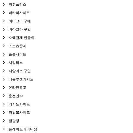
먹튀폴리스
바카라사이트
비아그라 구매
비아그라 구입
소액결제 현금화
스포츠중계
슬롯사이트
시알리스
시알리스 구입
에볼루션카지노
온라인광고
운전연수
카지노사이트
파워볼사이트
팔팔정
플레이포커머니상