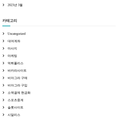
2023년 3월
카테고리
Uncategorized
대여계좌
마사지
마케팅
먹튀폴리스
바카라사이트
비아그라 구매
비아그라 구입
소액결제 현금화
스포츠중계
슬롯사이트
시알리스