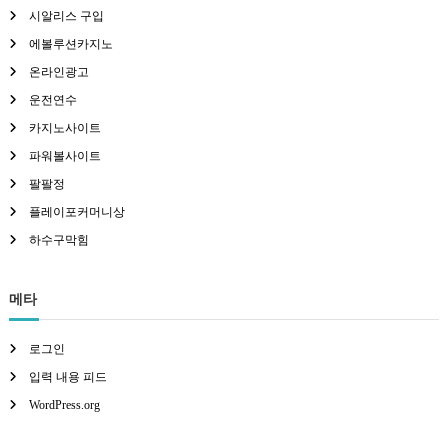
시알리스 구입
에볼루션카지노
온라인광고
운전연수
카지노사이트
파워볼사이트
팔팔정
플레이포커머니상
하수구막힘
메타
로그인
입력 내용 피드
WordPress.org