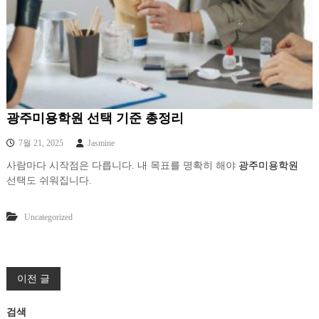
광주미용학원 선택 기준 총정리
7월 21, 2025
Jasmine
사람마다 시작점은 다릅니다. 내 목표를 명확히 해야
광주미용학원
선택도 쉬워집니다.
Uncategorized
글
이전 글
탐색
검색