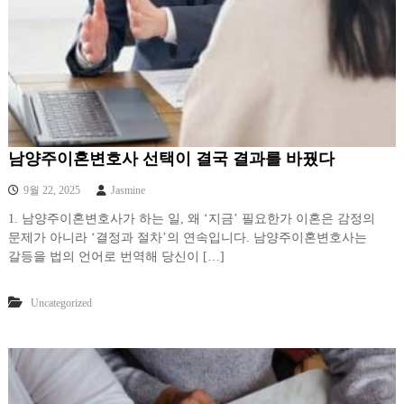
남양주이혼변호사 선택이 결국 결과를 바꿨다
9월 22, 2025
Jasmine
1. 남양주이혼변호사가 하는 일, 왜 ‘지금’ 필요한가 이혼은 감정의
문제가 아니라 ‘결정과 절차’의 연속입니다. 남양주이혼변호사는
갈등을 법의 언어로 번역해 당신이 […]
Uncategorized