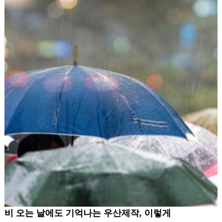
비 오는 날에도 기억나는 우산제작, 이렇게