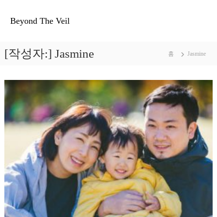
콘텐츠로
바로가기
Beyond The Veil
[작성자:]
Jasmine
홈
Jasmine